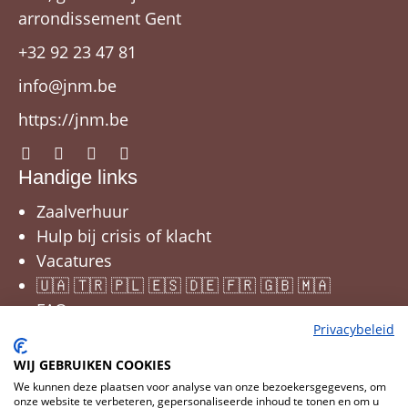
arrondissement Gent
+32 92 23 47 81
info@jnm.be
https://jnm.be
Handige links
Zaalverhuur
Hulp bij crisis of klacht
Vacatures
🇺🇦 🇹🇷 🇵🇱 🇪🇸 🇩🇪 🇫🇷 🇬🇧 🇲🇦
FAQ
Privacybeleid
WIJ GEBRUIKEN COOKIES
We kunnen deze plaatsen voor analyse van onze bezoekersgegevens, om
onze website te verbeteren, gepersonaliseerde inhoud te tonen en om u