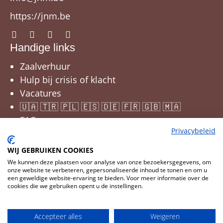
https://jnm.be
Handige links
Zaalverhuur
Hulp bij crisis of klacht
Vacatures
🇺🇦 🇹🇷 🇵🇱 🇪🇸 🇩🇪 🇫🇷 🇬🇧 🇲🇦
FAQ
Privacybeleid
WIJ GEBRUIKEN COOKIES
We kunnen deze plaatsen voor analyse van onze bezoekersgegevens, om
onze website te verbeteren, gepersonaliseerde inhoud te tonen en om u
een geweldige website-ervaring te bieden. Voor meer informatie over de
cookies die we gebruiken opent u de instellingen.
Cookies wijzigen
© 2026 JNM
Accepteer alles
Weigeren