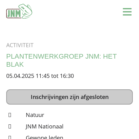
Terug naar de homepage
Ope
ACTIVITEIT
PLANTENWERKGROEP JNM: HET
BLAK
05.04.2025 11:45 tot 16:30
Inschrijvingen zijn afgesloten
Natuur
JNM Nationaal
Gewone leden