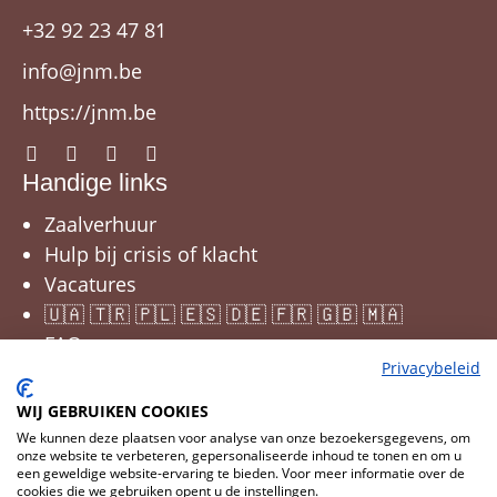
+32 92 23 47 81
info@jnm.be
https://jnm.be
Handige links
Zaalverhuur
Hulp bij crisis of klacht
Vacatures
🇺🇦 🇹🇷 🇵🇱 🇪🇸 🇩🇪 🇫🇷 🇬🇧 🇲🇦
FAQ
Privacybeleid
WIJ GEBRUIKEN COOKIES
We kunnen deze plaatsen voor analyse van onze bezoekersgegevens, om
onze website te verbeteren, gepersonaliseerde inhoud te tonen en om u
een geweldige website-ervaring te bieden. Voor meer informatie over de
cookies die we gebruiken opent u de instellingen.