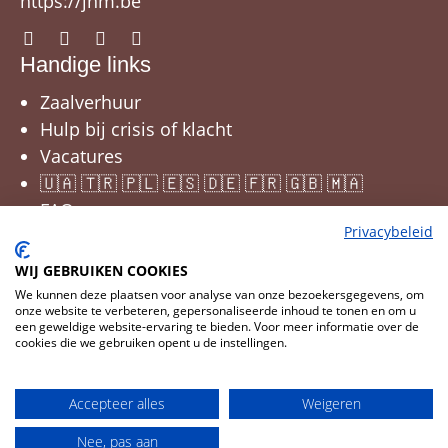
https://jnm.be
Handige links
Zaalverhuur
Hulp bij crisis of klacht
Vacatures
🇺🇦 🇹🇷 🇵🇱 🇪🇸 🇩🇪 🇫🇷 🇬🇧 🇲🇦
FAQ
Privacybeleid
WIJ GEBRUIKEN COOKIES
We kunnen deze plaatsen voor analyse van onze bezoekersgegevens, om
onze website te verbeteren, gepersonaliseerde inhoud te tonen en om u
een geweldige website-ervaring te bieden. Voor meer informatie over de
cookies die we gebruiken opent u de instellingen.
Cookies wijzigen
© 2026 JNM
Accepteer alles
Weigeren
CMS
Cookies
Privacy
Disclaimer
Nee, pas aan