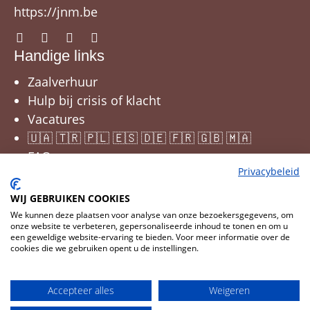
https://jnm.be
Handige links
Zaalverhuur
Hulp bij crisis of klacht
Vacatures
🇺🇦 🇹🇷 🇵🇱 🇪🇸 🇩🇪 🇫🇷 🇬🇧 🇲🇦
FAQ
Privacybeleid
WIJ GEBRUIKEN COOKIES
We kunnen deze plaatsen voor analyse van onze bezoekersgegevens, om
onze website te verbeteren, gepersonaliseerde inhoud te tonen en om u
een geweldige website-ervaring te bieden. Voor meer informatie over de
cookies die we gebruiken opent u de instellingen.
Cookies wijzigen
© 2026 JNM
Accepteer alles
Weigeren
CMS
Cookies
Privacy
Disclaimer