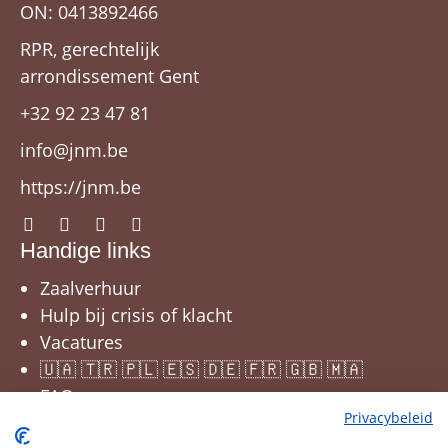
ON: 0413892466
RPR, gerechtelijk
arrondissement Gent
+32 92 23 47 81
info@jnm.be
https://jnm.be
Handige links
Zaalverhuur
Hulp bij crisis of klacht
Vacatures
🇺🇦 🇹🇷 🇵🇱 🇪🇸 🇩🇪 🇫🇷 🇬🇧 🇲🇦
FAQ
Privacybeleid