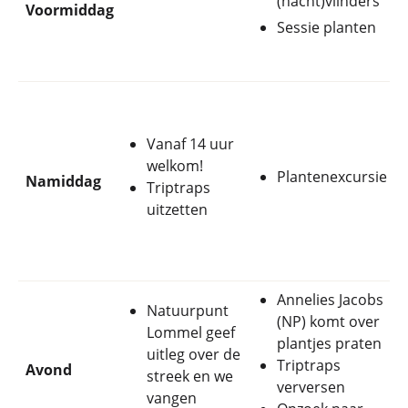
(nacht)vlinders
Voormiddag
Sessie planten
Vanaf 14 uur
welkom!
Plantenexcursie
Namiddag
Triptraps
uitzetten
Annelies Jacobs
Natuurpunt
(NP) komt over
Lommel geef
plantjes praten
uitleg over de
Triptraps
Avond
streek en we
verversen
vangen