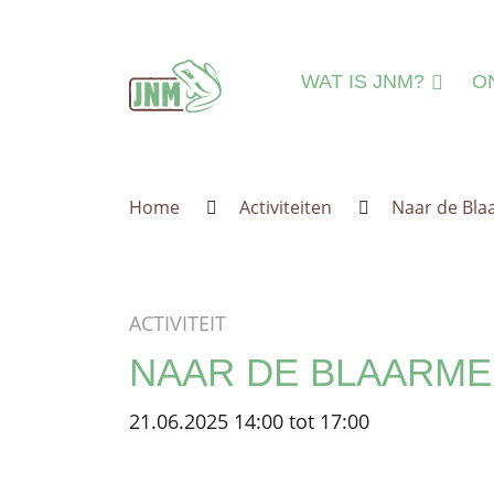
Terug naar de homepage
WAT IS JNM?
O
DAT IS JNM!
N
MISSIE & VISIE
N
Home
Activiteiten
Naar de Bla
LEEFTIJDSGROEPE
MI
IEDEREEN WELKO
A
JNM=VRIJWILLIGER
A
ACTIVITEIT
ORGANISATIE
IN
NAAR DE BLAARME
JNM'ER WORDEN
JNM STEUNEN
21.06.2025 14:00 tot 17:00
GESCHIEDENIS