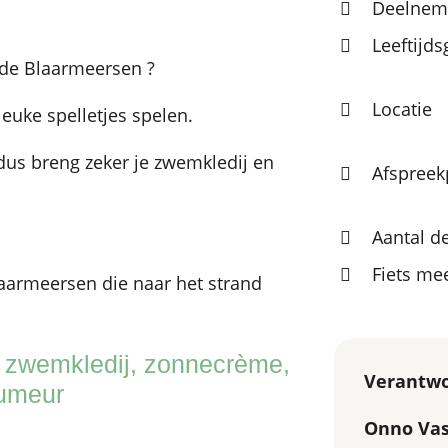
Deelneme
Leeftijd
 de Blaarmeersen ?
Locatie
euke spelletjes spelen.
us breng zeker je zwemkledij en
Afspreek
Aantal d
Fiets m
aarmeersen die naar het strand
zwemkledij, zonnecrème,
Verantwo
humeur
Onno Vas