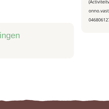
(Activitei
onno.vas
04680612
ingen