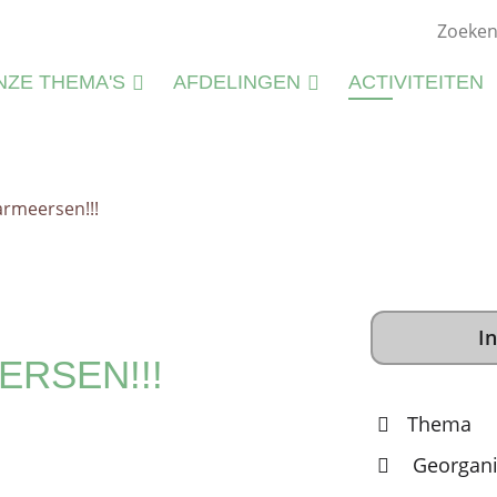
NZE THEMA'S
AFDELINGEN
ACTIVITEITEN
ATUURSTUDIE
KIEMWERKINGEN
ATUURBEHEER
armeersen!!!
N
LIEU
M
CTIVITEITEN
S
CTIVITEITENFICHES
In
SPIRATIE
ERSEN!!!
Thema
Georgani