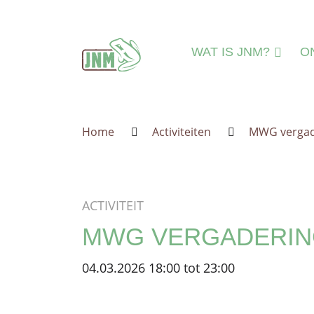
Terug naar de homepage
WAT IS JNM?
O
DAT IS JNM!
N
MISSIE & VISIE
N
Home
Activiteiten
MWG vergade
LEEFTIJDSGROEPE
MI
IEDEREEN WELKO
A
JNM=VRIJWILLIGER
A
ACTIVITEIT
ORGANISATIE
IN
MWG VERGADERING
JNM'ER WORDEN
JNM STEUNEN
04.03.2026 18:00 tot 23:00
GESCHIEDENIS