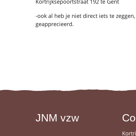
Kortrijksepoortstraat 192 te Gent
-ook al heb je niet direct iets te zegge
geapprecieerd.
JNM vzw
Co
Kortr