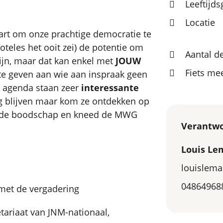
Leeftijd
Locatie
rt om onze prachtige democratie te
oteles het ooit zei) de potentie om
Aantal d
ijn, maar dat kan enkel met
JOUW
Fiets m
te geven aan wie aan inspraak geen
e agenda staan zeer
interessante
ig blijven maar kom ze ontdekken op
us de boodschap en kneed de MWG
Verantwo
Louis Le
louislem
04864968
met de vergadering
ariaat van JNM-nationaal,