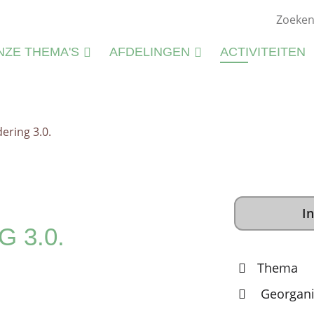
NZE THEMA'S
AFDELINGEN
ACTIVITEITEN
ATUURSTUDIE
KIEMWERKINGEN
ATUURBEHEER
ring 3.0.
N
LIEU
M
CTIVITEITEN
S
CTIVITEITENFICHES
In
SPIRATIE
 3.0.
Thema
Georgani