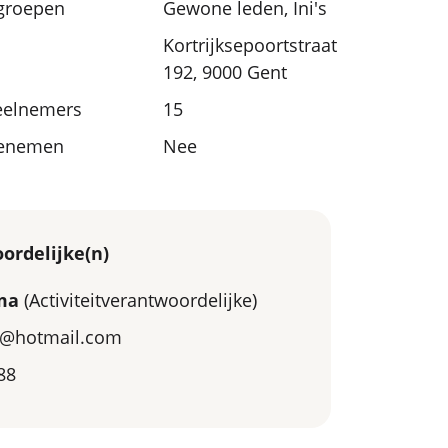
sgroepen
Gewone leden, Ini's
Kortrijksepoortstraat
192, 9000 Gent
eelnemers
15
eenemen
Nee
ordelijke(n)
ma
(Activiteitverantwoordelijke)
a@hotmail.com
88