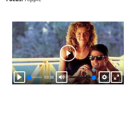
Play
03:38
Play
Mute
Settings
Enter
fullscr