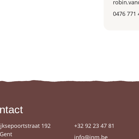
robin.va
0476 771 
ntact
ijksepoortstraat 192
+32 92 23 47 81
 Gent
info@jnm.be