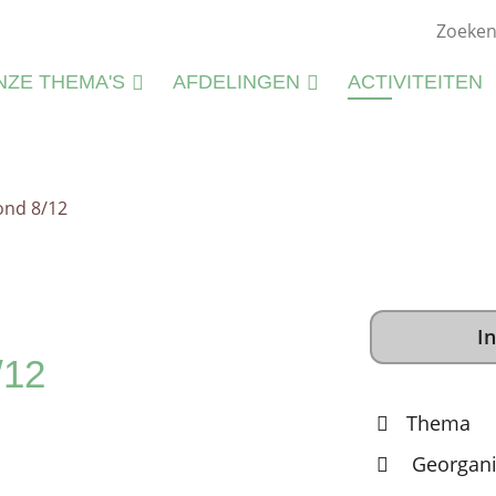
NZE THEMA'S
AFDELINGEN
ACTIVITEITEN
ATUURSTUDIE
KIEMWERKINGEN
ATUURBEHEER
nd 8/12
N
LIEU
M
CTIVITEITEN
S
CTIVITEITENFICHES
In
SPIRATIE
12
Thema
Georgani