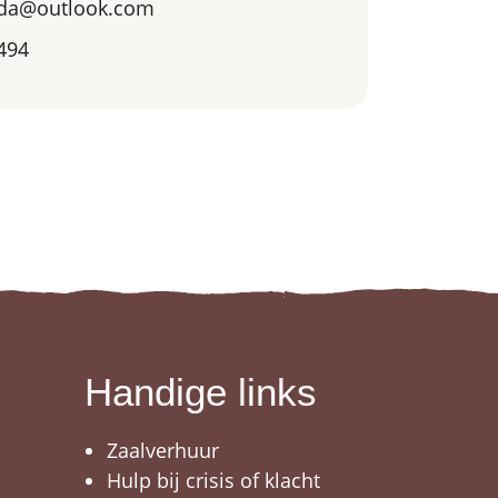
nda@outlook.com
494
Handige links
Zaalverhuur
Hulp bij crisis of klacht