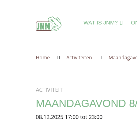
Terug naar de homepage
WAT IS JNM?
O
DAT IS JNM!
N
MISSIE & VISIE
N
Home
Activiteiten
Maandagavo
LEEFTIJDSGROEPE
MI
IEDEREEN WELKO
A
JNM=VRIJWILLIGER
A
ACTIVITEIT
ORGANISATIE
IN
MAANDAGAVOND 8/
JNM'ER WORDEN
JNM STEUNEN
08.12.2025 17:00 tot 23:00
GESCHIEDENIS