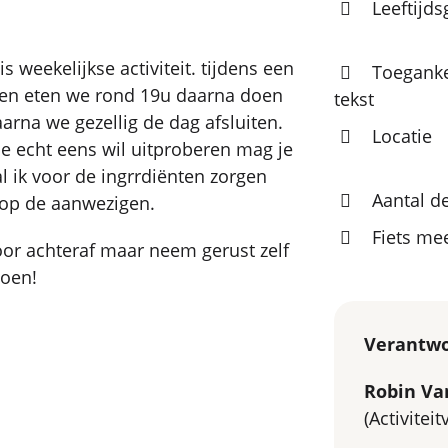
Leeftijd
s weekelijkse activiteit. tijdens een
Toeganke
n eten we rond 19u daarna doen
tekst
rna we gezellig de dag afsluiten.
Locatie
je echt eens wil uitproberen mag je
l ik voor de ingrrdiënten zorgen
Aantal d
 op de aanwezigen.
Fiets m
or achteraf maar neem gerust zelf
doen!
Verantwo
Robin Va
(Activitei