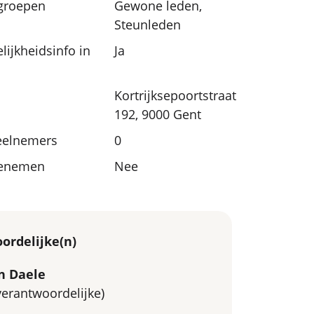
sgroepen
Gewone leden,
Steunleden
lijkheidsinfo in
Ja
Kortrijksepoortstraat
192, 9000 Gent
eelnemers
0
eenemen
Nee
ordelijke(n)
n Daele
tverantwoordelijke)