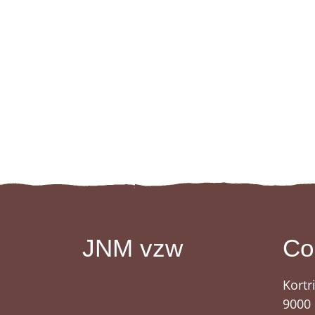
JNM vzw
Co
Kortr
9000