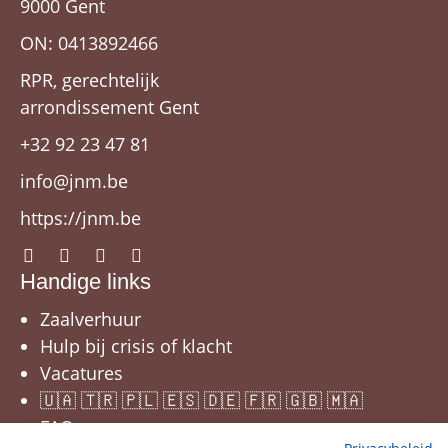
9000 Gent
ON: 0413892466
RPR, gerechtelijk
arrondissement Gent
+32 92 23 47 81
info@jnm.be
https://jnm.be
Handige links
Zaalverhuur
Hulp bij crisis of klacht
Vacatures
🇺🇦 🇹🇷 🇵🇱 🇪🇸 🇩🇪 🇫🇷 🇬🇧 🇲🇦
FAQ