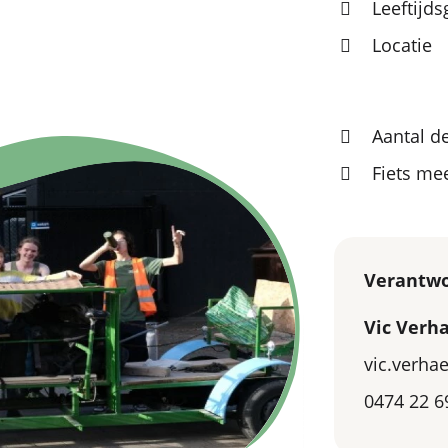
Leeftijd
Locatie
Aantal d
Fiets m
Verantwo
Vic Verh
vic.verh
0474 22 6