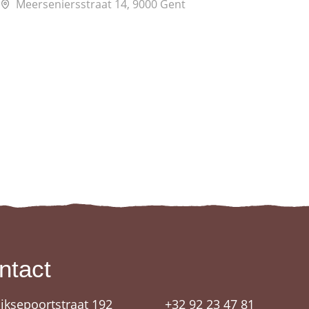
Meerseniersstraat 14, 9000 Gent
Vrijdagmark
ntact
ijksepoortstraat 192
+32 92 23 47 81