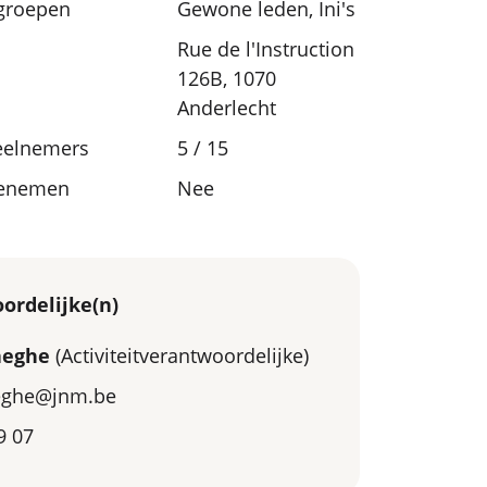
sgroepen
Gewone leden, Ini's
Rue de l'Instruction
126B, 1070
Anderlecht
eelnemers
5 / 15
eenemen
Nee
ordelijke(n)
aeghe
(Activiteitverantwoordelijke)
aeghe@jnm.be
9 07