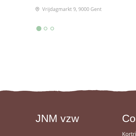
Vrijdagmarkt 9, 9000 Gent
JNM vzw
Co
Kortr