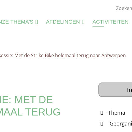
NZE THEMA'S
AFDELINGEN
ACTIVITEITEN
ATUURSTUDIE
KIEMWERKINGEN
ATUURBEHEER
sessie: Met de Strike Bike helemaal terug naar Antwerpen
N
LIEU
M
CTIVITEITEN
S
CTIVITEITENFICHES
In
SPIRATIE
E: MET DE
MAAL TERUG
Thema
Georgani