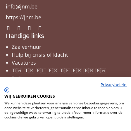
info@jnm.be
https://jnm.be
Handige links
Zaalverhuur
Hulp bij crisis of klacht
Vacatures
🇺🇦 🇹🇷 🇵🇱 🇪🇸 🇩🇪 🇫🇷 🇬🇧 🇲🇦
FAQ
Privacybeleid
WIJ GEBRUIKEN COOKIES
We kunnen deze plaatsen voor analyse van onze bezoekersgegevens, om
onze website te verbeteren, gepersonaliseerde inhoud te tonen en om u
een geweldige website-ervaring te bieden. Voor meer informatie over de
cookies die we gebruiken opent u de instellingen.
Cookies wijzigen
© 2026 JNM