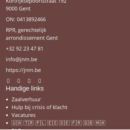
Kortrijksepoortstraat 192
9000 Gent
ON: 0413892466
RPR, gerechtelijk
arrondissement Gent
+32 92 23 47 81
info@jnm.be
https://jnm.be
Handige links
Zaalverhuur
Hulp bij crisis of klacht
Vacatures
🇺🇦 🇹🇷 🇵🇱 🇪🇸 🇩🇪 🇫🇷 🇬🇧 🇲🇦