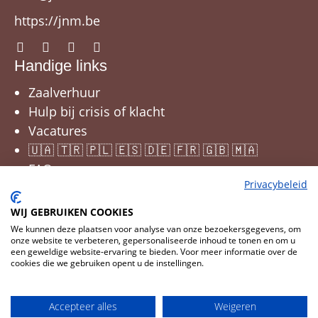
https://jnm.be
Handige links
Zaalverhuur
Hulp bij crisis of klacht
Vacatures
🇺🇦 🇹🇷 🇵🇱 🇪🇸 🇩🇪 🇫🇷 🇬🇧 🇲🇦
FAQ
Privacybeleid
WIJ GEBRUIKEN COOKIES
We kunnen deze plaatsen voor analyse van onze bezoekersgegevens, om
onze website te verbeteren, gepersonaliseerde inhoud te tonen en om u
een geweldige website-ervaring te bieden. Voor meer informatie over de
cookies die we gebruiken opent u de instellingen.
Cookies wijzigen
© 2026 JNM
Accepteer alles
Weigeren