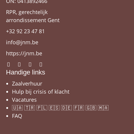
ON: 0413892466
RPR, gerechtelijk
arrondissement Gent
+32 92 23 47 81
info@jnm.be
https://jnm.be
Handige links
Zaalverhuur
Hulp bij crisis of klacht
Vacatures
🇺🇦 🇹🇷 🇵🇱 🇪🇸 🇩🇪 🇫🇷 🇬🇧 🇲🇦
FAQ