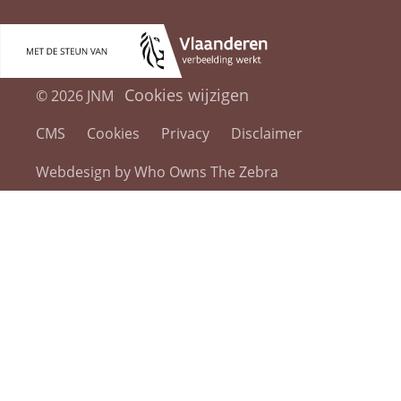
Cookies wijzigen
© 2026 JNM
CMS
Cookies
Privacy
Disclaimer
Webdesign by Who Owns The Zebra