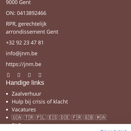
9000 Gent
ON: 0413892466
RPR, gerechtelijk
arrondissement Gent
+32 92 23 47 81
info@jnm.be
https://jnm.be
Handige links
Zaalverhuur
Hulp bij crisis of klacht
Vacatures
🇺🇦 🇹🇷 🇵🇱 🇪🇸 🇩🇪 🇫🇷 🇬🇧 🇲🇦
FAQ