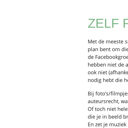
ZELF 
Met de meeste sm
plan bent om die
de Facebookgroep
hebben niet de a
ook niet (afhank
nodig hebt die 
Bij foto’s/filmpj
auteursrecht, wan
Of toch niet he
die je in beeld 
En zet je muziek