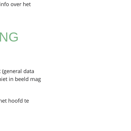
info over het
ING
 (general data
niet in beeld mag
het hoofd te