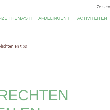
NZE THEMA'S
AFDELINGEN
ACTIVITEITEN
ATUURSTUDIE
KIEMWERKINGEN
ATUURBEHEER
plichten en tips
N
LIEU
M
CTIVITEITEN
S
CTIVITEITENFICHES
SPIRATIE
 RECHTEN