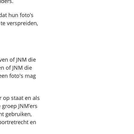
uders.
dat hun foto’s
te verspreiden,
even of JNM die
en of JNM die
geen foto's mag
 op staat en als
e groep JNM’ers
int gebruiken,
ortretrecht en