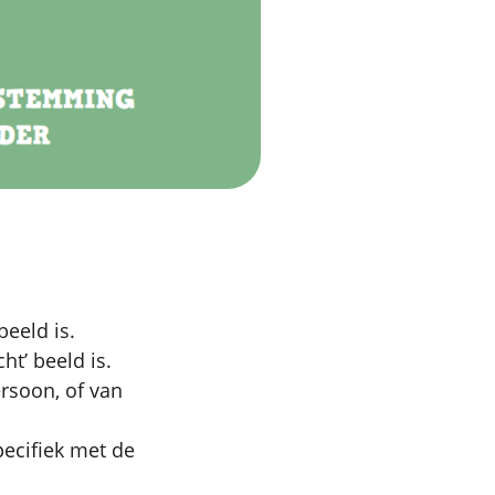
beeld is.
ht’ beeld is.
ersoon, of van
pecifiek met de