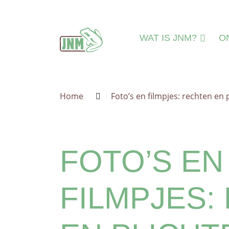
Terug naar de homepage
WAT IS JNM?
O
DAT IS JNM!
N
MISSIE & VISIE
N
Home
Foto’s en filmpjes: rechten en 
LEEFTIJDSGROEPE
MI
IEDEREEN WELKO
A
JNM=VRIJWILLIGER
A
FOTO’S EN
ORGANISATIE
IN
JNM'ER WORDEN
FILMPJES:
JNM STEUNEN
GESCHIEDENIS