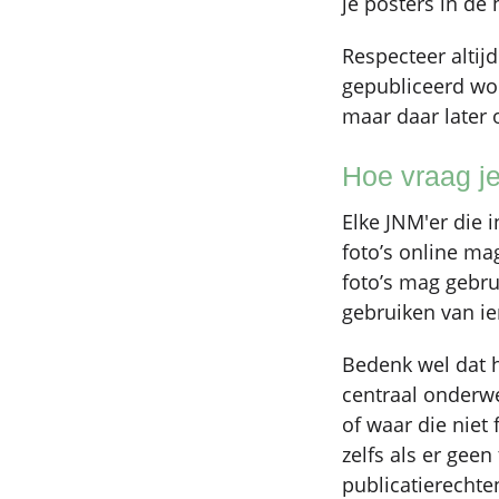
je posters in de
Respecteer altij
gepubliceerd wor
maar daar later 
Hoe vraag j
Elke JNM'er die 
foto’s online ma
foto’s mag gebrui
gebruiken van ie
Bedenk wel dat h
centraal onderw
of waar die niet 
zelfs als er gee
publicatierechte