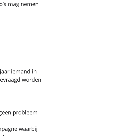
oto’s mag nemen
 jaar iemand in
 gevraagd worden
n: geen probleem
ampagne waarbij