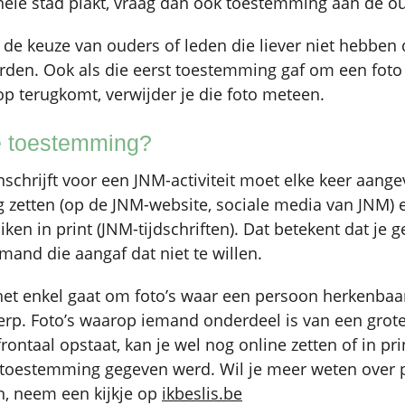
 hele stad plakt, vraag dan ook toestemming aan de o
d de keuze van ouders of leden die liever niet hebben 
den. Ook als die eerst toestemming gaf om een foto 
op terugkomt, verwijder je die foto meteen.
e toestemming?
inschrijft voor een JNM-activiteit moet elke keer aang
g zetten (op de JNM-website, sociale media van JNM) 
ken in print (JNM-tijdschriften). Dat betekent dat je 
mand die aangaf dat niet te willen.
et enkel gaat om foto’s waar een persoon herkenbaar
erp. Foto’s waarop iemand onderdeel is van een grot
frontaal opstaat, kan je wel nog online zetten of in pr
n toestemming gegeven werd. Wil je meer weten over p
n, neem een kijkje op
ikbeslis.be