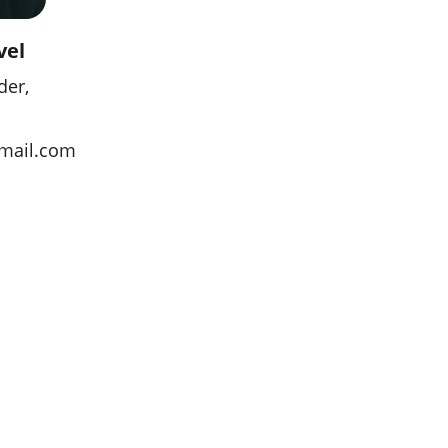
vel
der,
mail.com