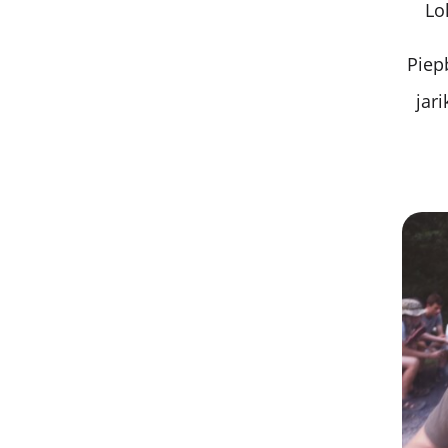
Lo
Piep
jar