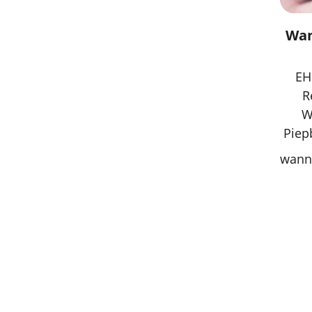
Wan
EH
R
W
Piep
wann