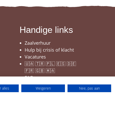
Handige links
Zaalverhuur
Hulp bij crisis of klacht
Vacatures
🇺🇦 🇹🇷 🇵🇱 🇪🇸 🇩🇪
🇫🇷 🇬🇧 🇲🇦
FAQ
 alles
Weigeren
Nee, pas aan
Disclaimer
Webdesign by Who Owns The Zebra