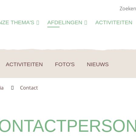
NZE THEMA'S
AFDELINGEN
ACTIVITEITEN
ATUURSTUDIE
KIEMWERKINGEN
ATUURBEHEER
N
LIEU
ACTIVITEITEN
FOTO'S
NIEUWS
M
CTIVITEITEN
S
CTIVITEITENFICHES
ia
Contact
SPIRATIE
ONTACTPERSO