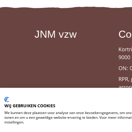
JNM vzw
Co
Kortr
9000
ON: 
RPR, 
arro
WIJ GEBRUIKEN COOKIES
We kunnen deze plaatsen voor analyse van onze bezoekersgegevens, om onze
tonen en om u een geweldige website-ervaring te bieden. Voor meer informati
instellingen.
© 2026 