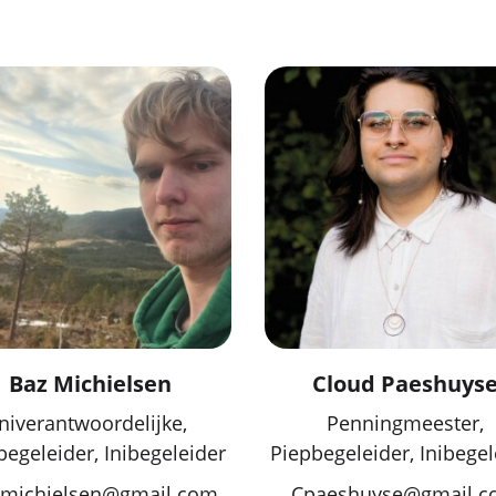
Baz Michielsen
Cloud Paeshuys
Iniverantwoordelijke,
Penningmeester,
begeleider, Inibegeleider
Piepbegeleider, Inibegel
.michielsen@gmail.com
Cpaeshuyse@gmail.