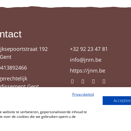
ntact
ijksepoortstraat 192
+32 92 23 47 81
 Gent
info@jnm.be
0413892466
https://jnm.be
gerechtelijk
ndissement Gent
Privacybeleid
Accepteer
 website te verbeteren, gepersonaliseerde inhoud te
e over de cookies die we gebruiken opent u de
JNM
Cookies wijzigen
CMS
Cookies
Privacy