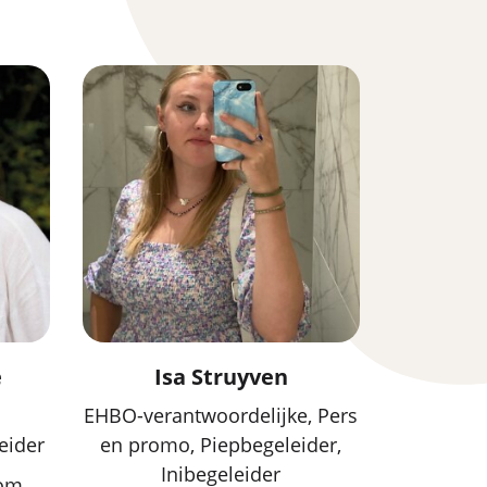
e
Isa Struyven
EHBO-verantwoordelijke, Pers
eider
en promo, Piepbegeleider,
Inibegeleider
com