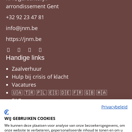
arrondissement Gent
+32 92 23 47 81
info@jnm.be
https://jnm.be
Handige links
Zaalverhuur
Hulp bij crisis of klacht
Vacatures
🇺🇦 🇹🇷 🇵🇱 🇪🇸 🇩🇪 🇫🇷 🇬🇧 🇲🇦
FAQ
Privacybeleid
WIJ GEBRUIKEN COOKIES
We kunnen deze plaatsen voor analyse van onze bezoekersgegevens, om
onze website te verbeteren, gepersonaliseerde inhoud te tonen en om u