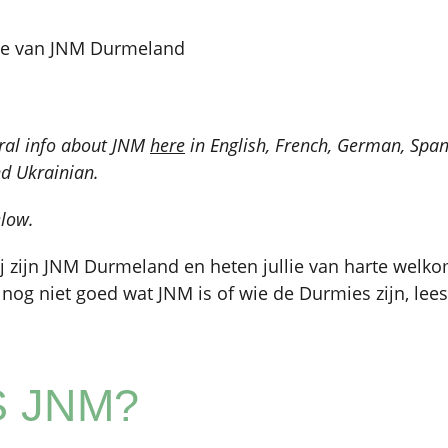
ite van JNM Durmeland
eral info about JNM
here
in English, French, German, Spani
nd Ukrainian.
elow.
j zijn JNM Durmeland en heten jullie van harte welk
 nog niet goed wat JNM is of wie de Durmies zijn, lee
S JNM?