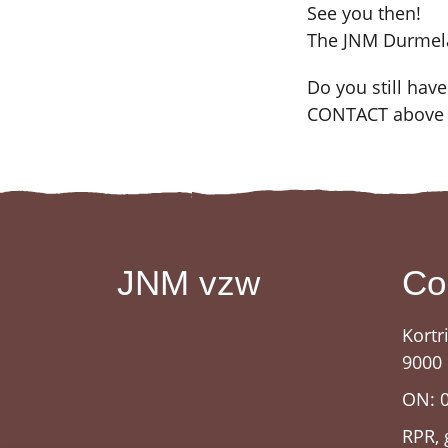
See you then!
The JNM Durmel
Do you still hav
CONTACT above a
JNM vzw
Co
Kortr
9000
ON: 
RPR, 