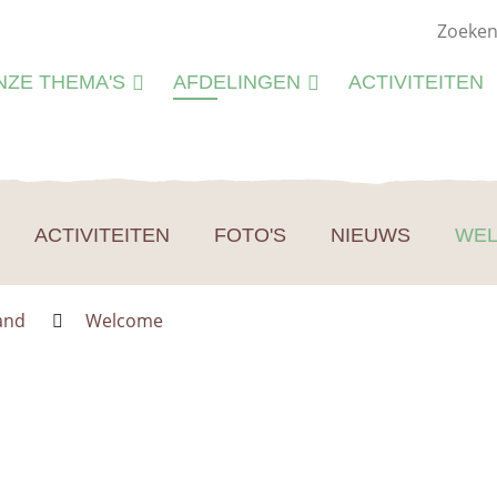
NZE THEMA'S
AFDELINGEN
ACTIVITEITEN
ATUURSTUDIE
KIEMWERKINGEN
ATUURBEHEER
N
LIEU
ACTIVITEITEN
FOTO'S
NIEUWS
WE
M
CTIVITEITEN
S
CTIVITEITENFICHES
and
Welcome
SPIRATIE