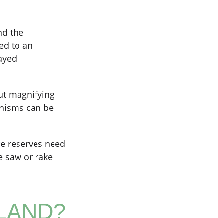
nd the
ed to an
layed
ut magnifying
anisms can be
re reserves need
le saw or rake
LAND?