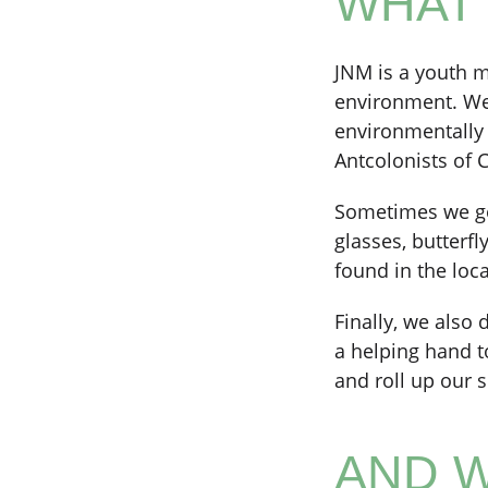
WHAT 
JNM is a youth m
environment. We 
environmentally 
Antcolonists of 
Sometimes we go 
glasses, butterf
found in the loca
Finally, we also
a helping hand to
and roll up our s
AND W