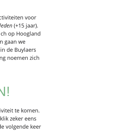
iviteiten voor
leden
(+15 jaar).
zich op Hoogland
an gaan we
 in de Buylaers
ing noemen zich
N!
viteit te komen.
klik zeker eens
de volgende keer