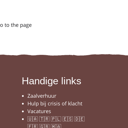
o to the page
Handige links
Zaalverhuur
Hulp bij crisis of klacht
Vacatures
🇺🇦 🇹🇷 🇵🇱 🇪🇸 🇩🇪
🇫🇷 🇬🇧 🇲🇦