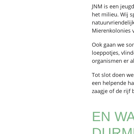
JNM is een jeug
het milieu. Wij 
natuurvriendelij
Mierenkolonies v
Ook gaan we som
loeppotjes, vlin
organismen er al
Tot slot doen w
een helpende han
zaagje of de rij
EN WA
DURM