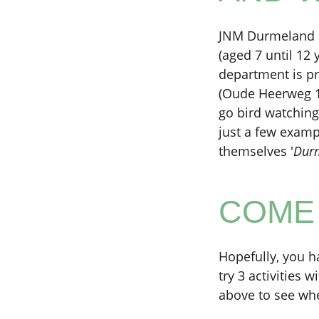
JNM Durmeland is
(aged 7 until 12 
department is pr
(Oude Heerweg 12
go bird watching
just a few exam
themselves '
Dur
COME 
Hopefully, you h
try 3 activities w
above to see when