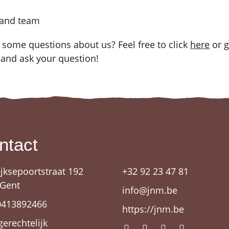
and team
e some questions about us? Feel free to click
here
or g
nd ask your question!
ntact
ijksepoortstraat 192
+32 92 23 47 81
 Gent
info@jnm.be
0413892466
https://jnm.be
gerechtelijk