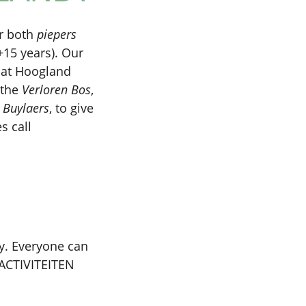
or both
piepers
+15 years). Our
d at Hoogland
 the
Verloren Bos
,
e
Buylaers
, to give
s call
ty. Everyone can
 ACTIVITEITEN