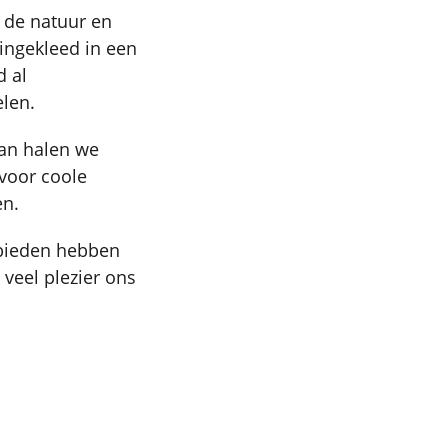
 de natuur en
 ingekleed in een
d al
elen.
an halen we
 voor coole
en.
ebieden hebben
veel plezier ons