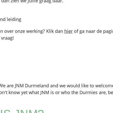
an zien we jullie graag daar.
d leiding
n over onze werking? Klik dan
hier
of ga naar de pa
 vraag!
 We are JNM Durmeland and we would like to welcome
don't know yet what JNM is or who the Durmies are, be