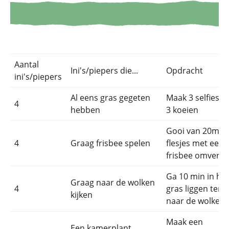
Aantal
Ini's/piepers die...
Opdracht
ini's/piepers
Al eens gras gegeten
Maak 3 selfies m
4
hebben
3 koeien
Gooi van 20m v
4
Graag frisbee spelen
flesjes met een
frisbee omver
Ga 10 min in het
Graag naar de wolken
4
gras liggen terwij
kijken
naar de wolken k
Maak een
Een kamerplant