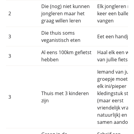
Die (nog) niet kunnen
Elk jongleren me
2
jongleren maar het
keer een balletj
graag willen leren
vangen
Die thuis soms
3
Eet een handje 
veganistisch eten
Al eens 100km gefietst
Haal elk een wie
3
hebben
van jullie fiets
Iemand van julli
groepje moet v
elk ini/pieper ee
Thuis met 3 kinderen
kledingstuk stel
3
zijn
(maar eerst
vriendelijk vrag
natuurlijk) en al
samen aandoen