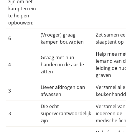
zijn om het
kampterrein
te helpen
opbouwen:
(Vroeger) graag
Zet samen een
6
kampen bouw(d)en
slaaptent op
Help mee met
Graag met hun
iemand van de
4
handen in de aarde
leiding de hudo
zitten
graven
Liever afdrogen dan
Verzamel alle
3
afwassen
keukenhanddoe
Die echt
Verzamel van
3
superverantwoordelijk
iedereen de
zijn
medische fiches