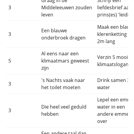
Graag in de
Schrijf een
3
Middeleeuwen zouden
liefdesbrief aan
leven
prins(es) 'leiding
Maak een blauw
Een blauwe
3
klerenketting va
onderbroek dragen
2m lang
Al eens naar een
Verzin 5 mooie
5
klimaatmars geweest
klimaatslogans
zijn
's Nachts vaak naar
Drink samen 3l
3
het toilet moeten
water
Lepel een emme
Die heel veel geduld
water in een
3
hebben
andere emmer
over
Een andere taal dan