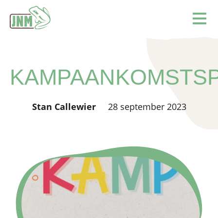
Terug naar de homepage
Ope
KAMPAANKOMSTS
Stan Callewier
28 september 2023