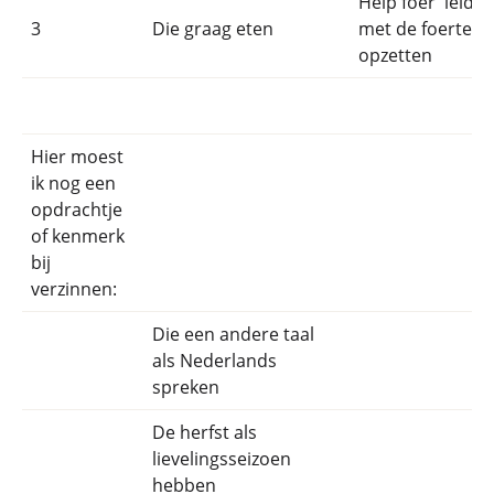
Help foer 'leidin
3
Die graag eten
met de foertent
opzetten
Hier moest
ik nog een
opdrachtje
of kenmerk
bij
verzinnen:
Die een andere taal
als Nederlands
spreken
De herfst als
lievelingsseizoen
hebben