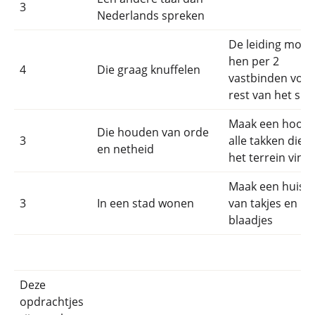
3
Nederlands spreken
De leiding moet
hen per 2
4
Die graag knuffelen
vastbinden voor
rest van het spe
Maak een hoop 
Die houden van orde
3
alle takken die j
en netheid
het terrein vindt
Maak een huisje
3
In een stad wonen
van takjes en
blaadjes
Deze
opdrachtjes