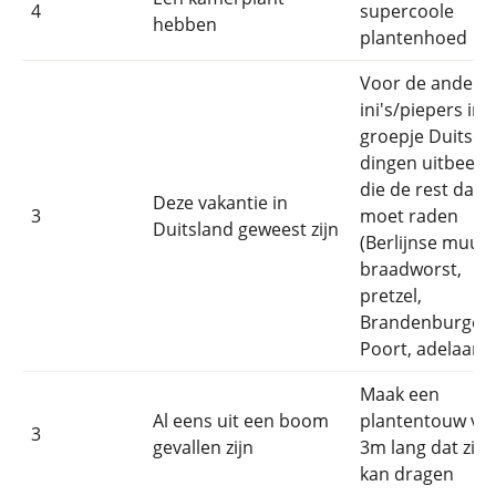
4
supercoole
hebben
plantenhoed
Voor de andere
ini's/piepers in 
groepje Duitse
dingen uitbeeld
die de rest dan
Deze vakantie in
3
moet raden
Duitsland geweest zijn
(Berlijnse muur,
braadworst,
pretzel,
Brandenburger
Poort, adelaar,...
Maak een
Al eens uit een boom
plantentouw va
3
gevallen zijn
3m lang dat zich
kan dragen