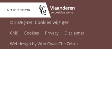
Cookies wijzigen
© 2026 JNM
CMS
Cookies
Privacy
Disclaimer
Webdesign by Who Owns The Zebra